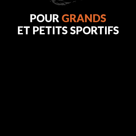
POUR
GRANDS
ET PETITS SPORTIFS